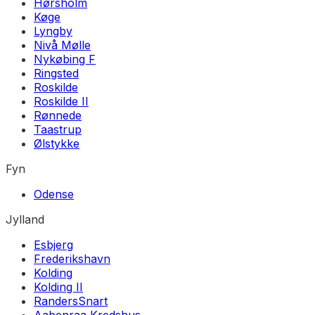
Hørsholm
Køge
Lyngby
Nivå Mølle
Nykøbing F
Ringsted
Roskilde
Roskilde II
Rønnede
Taastrup
Ølstykke
Fyn
Odense
Jylland
Esbjerg
Frederikshavn
Kolding
Kolding II
Randers
Snart